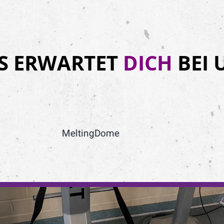
S ERWARTET
DICH
BEI 
MeltingDome
SlimBelly