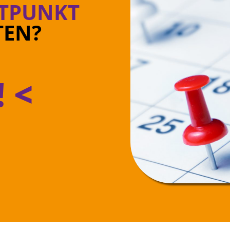
ITPUNKT
TEN?
! <