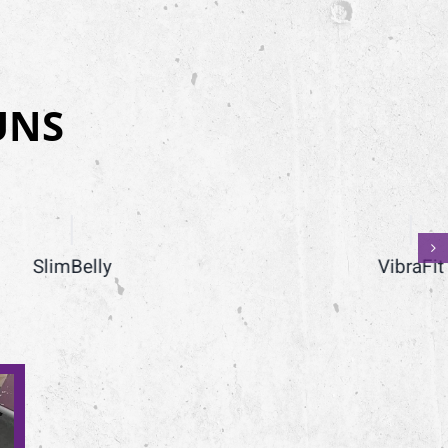
UNS
VibraFit